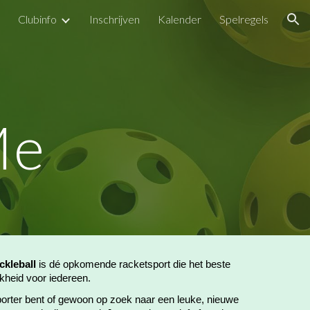
Clubinfo
Inschrijven
Kalender
Spelregels
ion
Me
ckleball
is dé opkomende racketsport die het beste
jkheid voor iedereen.
 sporter bent of gewoon op zoek naar een leuke, nieuwe