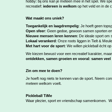
hobby: bij ons kan je meteen mee in het spel. We s
recreatief:
iedereen is welkom
op het veld en in de c
Wat maakt ons uniek?
Toegankelijk en laagdrempelig
: Je hoeft geen topsp
Open sfeer
: Geen gedoe, gewoon samen sporten en
Nieuwe mensen leren kennen
: De ideale sport om so
Lokaal verankerd
: Onze roots liggen in Tielt & Meu
Met hart voor de sport
: We willen pickleball écht op
We kiezen bewust voor een recreatief karakter, maar 
ontdekken, samen groeien en vooral: samen veel p
Zin om mee te doen?
Je hoeft nog niets te kennen van de sport. Neem cont
meteen welkom voelt.
Pickleball TiMe
Waar plezier, sport en vriendschap samenkomen. Want 