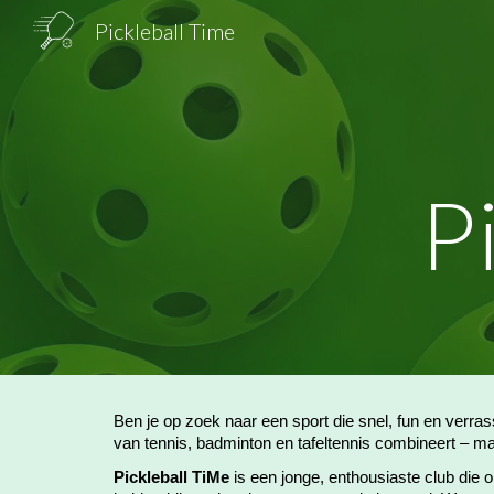
Pickleball Time
Sk
P
Ben je op zoek naar een sport die snel, fun en verra
van tennis, badminton en tafeltennis combineert – maa
Pickleball TiMe
is een jonge, enthousiaste club die o