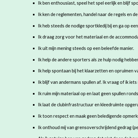
Ik ben enthousiast, speel het spel eerlijk en blijf spo
Ik ken de reglementen, handel naar de regels en de
Ik heb steeds de nodige sportkledij bij en ga op e
Ik draag zorg voor het materiaal en de accommoda
Ik uit mijn mening steeds op een beleefde manier.
Ik help de andere sporters als ze hulp nodig hebb
Ik help spontaan bij het klaarzetten en opruimen v
Ik blijf van andermans spullen af. Ik vraag of ik iet
Ik ruim mijn materiaal op en laat geen spullen rond
Ik laat de clubinfrastructuur en kleedruimte opger
Ik toon respect en maak geen beledigende opmerki
Ik onthoud mij van grensoverschrijdend gedrag (pes