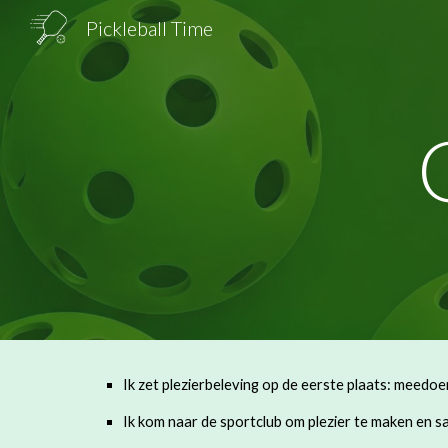
Pickleball Time
Sk
Ik zet plezierbeleving op de eerste plaats: meedo
Ik kom naar de sportclub om plezier te maken en 